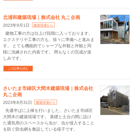
北浦和建築現場｜株式会社 丸こ企画
2023年9月1日
建築現場から
建物工事の方は仕上げ段階に入っております。
エクステリヤ工事の方も、徐々に準備へと進みま
す。 とても機能的でシャープな外観と外観と同
様に洗練された内装です。 間もなくの完成が楽
しみです。
この記事を読む
さいたま市緑区大間木建築現場｜株式会社
丸こ企画
2023年8月31日
建築現場から
先週半ばに上棟を行いました、さいたま市緑区
大間木の建築現場です。 基礎と土台の間に設け
た通気用のスペースから虫が、虫が侵入すること
を防ぐ防虫網を敷設している様子です。