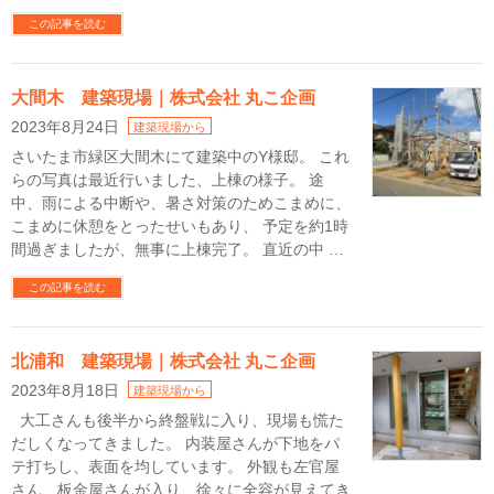
この記事を読む
大間木 建築現場｜株式会社 丸こ企画
2023年8月24日
建築現場から
さいたま市緑区大間木にて建築中のY様邸。 これ
らの写真は最近行いました、上棟の様子。 途
中、雨による中断や、暑さ対策のためこまめに、
こまめに休憩をとったせいもあり、 予定を約1時
間過ぎましたが、無事に上棟完了。 直近の中 …
この記事を読む
北浦和 建築現場｜株式会社 丸こ企画
2023年8月18日
建築現場から
大工さんも後半から終盤戦に入り、現場も慌た
だしくなってきました。 内装屋さんが下地をパ
テ打ちし、表面を均しています。 外観も左官屋
さん、板金屋さんが入り、徐々に全容が見えてき