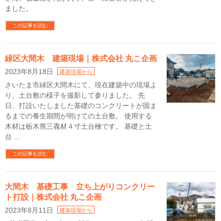
ました。
この記事を読む
緑区大間木 建築現場｜株式会社 丸こ企画
2023年8月18日
建築現場から
さいたま市緑区大間木にて、現在建築中の現場よ
り、土台敷の様子を撮影して参りました。 先
日、打設いたしました基礎のコンクリートが固ま
るまでの養生期間が明けての土台敷。 使用する
木材は栃木県三毳材４寸土台檜です。 基礎と土
台 …
この記事を読む
大間木 基礎工事 立ち上がりコンクリー
ト打設｜株式会社 丸こ企画
2023年8月11日
建築現場から